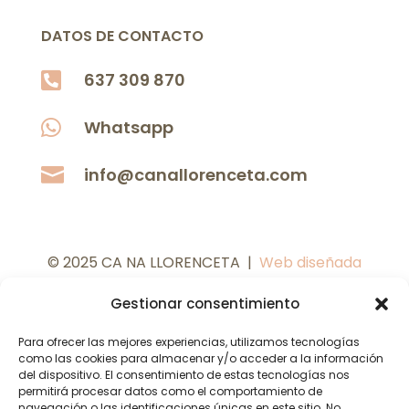
DATOS DE CONTACTO

637 309 870

Whatsapp

info@canallorenceta.com
© 2025 CA NA LLORENCETA |
Web diseñada
por
C
oMsentido.
Gestionar consentimiento
Para ofrecer las mejores experiencias, utilizamos tecnologías
como las cookies para almacenar y/o acceder a la información
del dispositivo. El consentimiento de estas tecnologías nos
permitirá procesar datos como el comportamiento de
navegación o las identificaciones únicas en este sitio. No