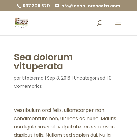
637 309 870
info@canallorenceta.com
Sea dolorum
vituperata
por
titotxema
|
Sep 8, 2016
|
Uncategorized
|
0
Comentarios
Vestibulum orci felis, ullamcorper non
condimentum non, ultrices ac nunc. Mauris
non ligula suscipit, vulputate mi accumsan,
dapibus felis. Nullam sed sapien dui. Nulla