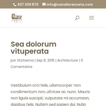
637 309 870
info@canallorenceta.com
Sea dolorum
vituperata
por
titotxema
|
Sep 8, 2016
|
Architecture
|
0
Comentarios
Vestibulum orci felis, ullamcorper non
condimentum non, ultrices ac nunc. Mauris
non ligula suscipit, vulputate mi accumsan,
dapibus felis. Nullam sed sapien dui. Nulla