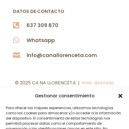
DATOS DE CONTACTO

637 309 870

Whatsapp

info@canallorenceta.com
© 2025 CA NA LLORENCETA |
Web diseñada
por
C
oMsentido.
Gestionar consentimiento
Para ofrecer las mejores experiencias, utilizamos tecnologías
como las cookies para almacenar y/o acceder a la información
del dispositivo. El consentimiento de estas tecnologías nos
permitirá procesar datos como el comportamiento de
navegación o las identificaciones únicas en este sitio. No